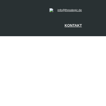
info@threategic.de
KONTAKT
EN